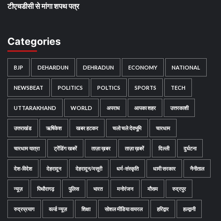
टीएचडीसी से मांगा शपथ पत्र
Categories
BJP
DEHARDUN
DEHRADUN
ECONOMY
NATIONAL
NEWSBEAT
POLITICS
POLTICS
SPORTS
TECH
UTTARAKHAND
WORLD
अपराध
आपका शहर
उत्तरकाशी
उत्तराखंड
ऋषिकेश
खबर हटकर
चलो चले देवभूमि
चारधाम
चारधाम यात्रा
ट्रेंडिंग खबरें
ताज़ा ख़बर
ताज़ा ख़बरें
दिल्ली
दुर्घटना
देश-विदेश
देहरादून
देहरादून/मसूरी
धर्म-संस्कृति
धामी सरकार
नैनीताल
न्यूज़
पिथौरागढ़
पुलिस
भारत
मनोरंजन
मौसम
रुद्रपुर
रुद्रप्रयाग
वर्ल्ड न्यूज़
शिक्षा
सोशल मीडिया वायरल
हरिद्वार
हल्द्वानी