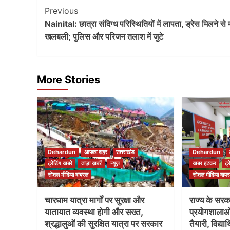
Post
Previous
Nainital: छात्रा संदिग्ध परिस्थितियों में लापता, ड्रेस मिलने से
Navigation
खलबली; पुलिस और परिजन तलाश में जुटे
More Stories
Dehardun
आपका शहर
उत्तराखंड
Dehardun
ट्रेंडिंग खबरें
ताज़ा ख़बरें
न्यूज़
खबर हटकर
ट्
सोशल मीडिया वायरल
सोशल मीडिया वाय
चारधाम यात्रा मार्गों पर सुरक्षा और
राज्य के सरकार
यातायात व्यवस्था होगी और सख्त,
प्रयोगशाला
श्रद्धालुओं की सुरक्षित यात्रा पर सरकार
तैयारी, विद्य