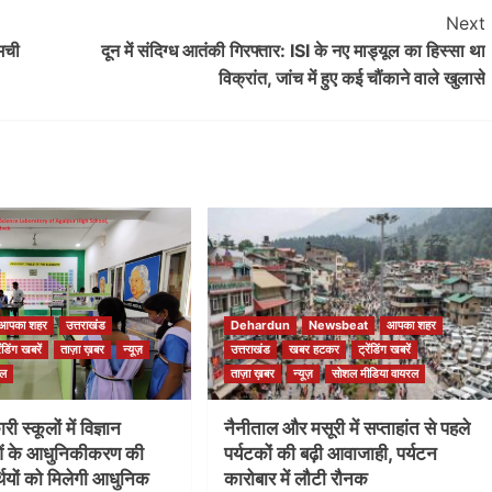
Next
 मची
दून में संदिग्ध आतंकी गिरफ्तार: ISI के नए माड्यूल का हिस्सा था
विक्रांत, जांच में हुए कई चौंकाने वाले खुलासे
आपका शहर
उत्तराखंड
Dehardun
Newsbeat
आपका शहर
रेंडिंग खबरें
ताज़ा ख़बर
न्यूज़
उत्तराखंड
खबर हटकर
ट्रेंडिंग खबरें
रल
ताज़ा ख़बर
न्यूज़
सोशल मीडिया वायरल
ी स्कूलों में विज्ञान
नैनीताल और मसूरी में सप्ताहांत से पहले
ओं के आधुनिकीकरण की
पर्यटकों की बढ़ी आवाजाही, पर्यटन
ार्थियों को मिलेगी आधुनिक
कारोबार में लौटी रौनक