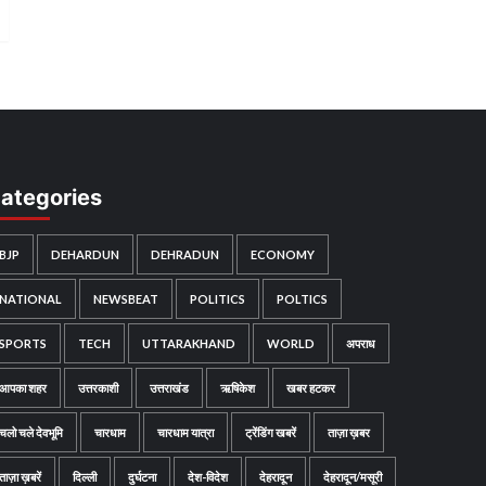
ategories
BJP
DEHARDUN
DEHRADUN
ECONOMY
NATIONAL
NEWSBEAT
POLITICS
POLTICS
SPORTS
TECH
UTTARAKHAND
WORLD
अपराध
आपका शहर
उत्तरकाशी
उत्तराखंड
ऋषिकेश
खबर हटकर
चलो चले देवभूमि
चारधाम
चारधाम यात्रा
ट्रेंडिंग खबरें
ताज़ा ख़बर
ताज़ा ख़बरें
दिल्ली
दुर्घटना
देश-विदेश
देहरादून
देहरादून/मसूरी