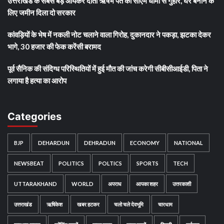
उत्तराखंड के सबसे बड़े आयकर दाता ऋषभ पंत की सीएम धामी से गुहार, घर बनाने के
लिए जमीन दिला दो सरकार
कांवड़ियों के भेष में नकली नोट चलाने वाला गिरोह, दुकानदार ने पकड़ा, झटका देकर
भागे, 30 हजार की फेक करेंसी बरामद
पूर्व सैनिक की संदिग्ध परिस्थितियों में हुई मौत की जांच करेगी सीबीसीआईडी, पिता ने
लगाया है हत्या का आरोप
Categories
BJP
DEHARDUN
DEHRADUN
ECONOMY
NATIONAL
NEWSBEAT
POLITICS
POLTICS
SPORTS
TECH
UTTARAKHAND
WORLD
अपराध
आपका शहर
उत्तरकाशी
उत्तराखंड
ऋषिकेश
खबर हटकर
चलो चले देवभूमि
चारधाम