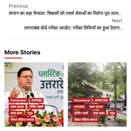
Post
Previous
शासन का बड़ा फैसला: शिक्षकों को तदर्थ सेवाओं का मिलेगा पूरा लाभ..
Navigation
Next
उत्तराखंड बोर्ड परीक्षा अपडेट: परीक्षा तिथियों का हुआ ऐलान..
More Stories
Dehardun
उत्तराखंड
Newsbeat
आपका शहर
खबर हटकर
ट्रेंडिंग खबरें
उत्तराखंड
खबर हटकर
ताज़ा ख़बर
न्यूज़
ट्रेंडिंग खबरें
ताज़ा ख़बर
न्यूज़
सोशल मीडिया वायरल
सोशल मीडिया वायरल