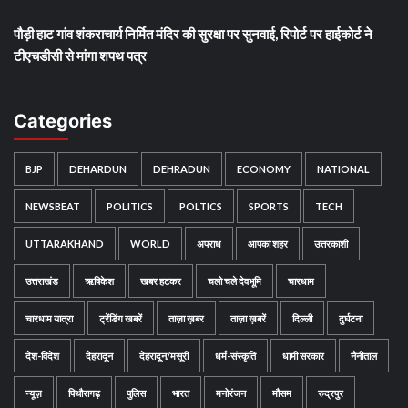
पौड़ी हाट गांव शंकराचार्य निर्मित मंदिर की सुरक्षा पर सुनवाई, रिपोर्ट पर हाईकोर्ट ने
टीएचडीसी से मांगा शपथ पत्र
Categories
BJP
DEHARDUN
DEHRADUN
ECONOMY
NATIONAL
NEWSBEAT
POLITICS
POLTICS
SPORTS
TECH
UTTARAKHAND
WORLD
अपराध
आपका शहर
उत्तरकाशी
उत्तराखंड
ऋषिकेश
खबर हटकर
चलो चले देवभूमि
चारधाम
चारधाम यात्रा
ट्रेंडिंग खबरें
ताज़ा ख़बर
ताज़ा ख़बरें
दिल्ली
दुर्घटना
देश-विदेश
देहरादून
देहरादून/मसूरी
धर्म-संस्कृति
धामी सरकार
नैनीताल
न्यूज़
पिथौरागढ़
पुलिस
भारत
मनोरंजन
मौसम
रुद्रपुर