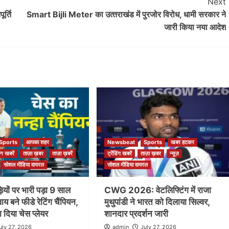
Next
ूर्ति
Smart Bijli Meter का उत्‍तराखंड में पुरजोर विरोध, धामी सरकार ने
जारी किया नया आदेश
Sports
आपका शहर
Newsbeat
Sports
खबर हटकर
िंग खबरें
ताज़ा ख़बर
ताज़ा ख़बरें
ट्रेंडिंग खबरें
ताज़ा ख़बर
न्यूज़
सोशल मीडिया वायरल
सोशल मीडिया वायरल
यों पर भारी पड़ा 9 साल
CWG 2026: वेटलिफ्टिंग में राजा
ाय बने फीडे रेटिंग चैंपियन,
मुथुपांडी ने भारत को दिलाया सिल्वर,
 दिया चेस प्लेयर
शानदार प्रदर्शन जारी
uly 27, 2026
admin
July 27, 2026