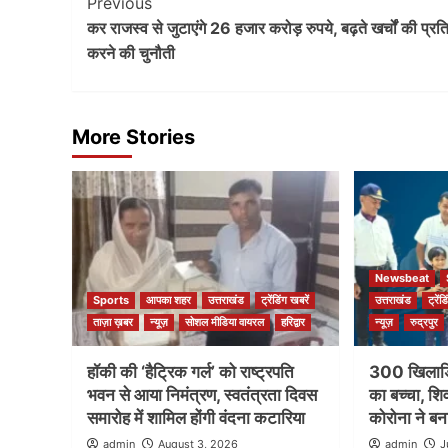
Post
Previous
कर राजस्व से जुटाएंगे 26 हजार करोड़ रुपये, बढ़ते खर्चों की प्रतिप
Navigation
करने की चुनौती
More Stories
Newsbeat
Sports
आपका शहर
उत्तराखंड
ट्रेंडिंग खबरें
उत्तराखंड
ट्रेंड
ताज़ा ख़बर
न्यूज़
सोशल मीडिया वायरल
हरिद्वार
न्यूज़
रुद्रपुर
हॉकी की ‘हैट्रिक गर्ल’ को राष्ट्रपति
300 खिलाड़ि
भवन से आया निमंत्रण, स्वतंत्रता दिवस
का बच्चा, शिव
समारोह में शामिल होंगी वंदना कटारिया
कोरोना ने बना
admin
August 3, 2026
admin
J