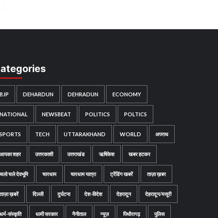
ategories
BJP
DEHARDUN
DEHRADUN
ECONOMY
NATIONAL
NEWSBEAT
POLITICS
POLTICS
SPORTS
TECH
UTTARAKHAND
WORLD
अपराध
आपका शहर
उत्तरकाशी
उत्तराखंड
ऋषिकेश
खबर हटकर
चलो चले देवभूमि
चारधाम
चारधाम यात्रा
ट्रेंडिंग खबरें
ताज़ा ख़बर
ताज़ा ख़बरें
दिल्ली
दुर्घटना
देश-विदेश
देहरादून
देहरादून/मसूरी
धर्म-संस्कृति
धामी सरकार
नैनीताल
न्यूज़
पिथौरागढ़
पुलिस