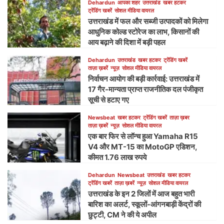
Dehardun
आपका शहर
उत्तराखंड
खबर हटकर
ट्रेंडिंग खबरें
सोशल मीडिया वायरल
उत्तराखंड में फल और सब्जी उत्पादकों को मिलेगा
आधुनिक कोल्ड स्टोरेज का लाभ, किसानों की
आय बढ़ाने की दिशा में बड़ी पहल
Dehardun
उत्तराखंड
खबर हटकर
ट्रेंडिंग खबरें
ताज़ा ख़बरें
न्यूज़
सोशल मीडिया वायरल
निर्वाचन आयोग की बड़ी कार्रवाई: उत्तराखंड में
17 गैर-मान्यता प्राप्त राजनीतिक दल पंजीकृत
सूची से हटाए गए
Newsbeat
खबर हटकर
ट्रेंडिंग खबरें
ताज़ा ख़बर
ताज़ा ख़बरें
न्यूज़
सोशल मीडिया वायरल
एक बार फिर से लॉन्च हुआ Yamaha R15
V4 और MT-15 का MotoGP एडिशन,
कीमत 1.76 लाख रुपये
Dehardun
Newsbeat
उत्तराखंड
खबर हटकर
ट्रेंडिंग खबरें
ताज़ा ख़बरें
न्यूज़
सोशल मीडिया वायरल
उत्तराखंड के इन 2 जिलों में आज बहुत भारी
बारिश का अलर्ट, स्कूलों-आंगनबाड़ी केंद्रों की
छुट्टी, CM ने की ये अपील