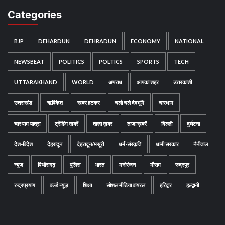
Categories
BJP
DEHARDUN
DEHRADUN
ECONOMY
NATIONAL
NEWSBEAT
POLITICS
POLTICS
SPORTS
TECH
UTTARAKHAND
WORLD
अपराध
आपका शहर
उत्तरकाशी
उत्तराखंड
ऋषिकेश
खबर हटकर
चलो चले देवभूमि
चारधाम
चारधाम यात्रा
ट्रेंडिंग खबरें
ताज़ा ख़बर
ताज़ा ख़बरें
दिल्ली
दुर्घटना
देश-विदेश
देहरादून
देहरादून/मसूरी
धर्म-संस्कृति
धामी सरकार
नैनीताल
न्यूज़
पिथौरागढ़
पुलिस
भारत
मनोरंजन
मौसम
रुद्रपुर
रुद्रप्रयाग
वर्ल्ड न्यूज़
शिक्षा
सोशल मीडिया वायरल
हरिद्वार
हल्द्वानी