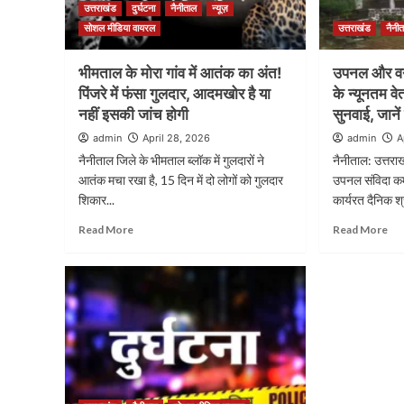
उत्तराखंड
दुर्घटना
नैनीताल
न्यूज़
सोशल मीडिया वायरल
उत्तराखंड
नैनी
भीमताल के मोरा गांव में आतंक का अंत!
उपनल और वन 
पिंजरे में फंसा गुलदार, आदमखोर है या
के न्यूनतम 
नहीं इसकी जांच होगी
सुनवाई, जानें 
admin
April 28, 2026
admin
A
नैनीताल जिले के भीमताल ब्लॉक में गुलदारों ने
नैनीताल: उत्तराख
आतंक मचा रखा है, 15 दिन में दो लोगों को गुलदार
उपनल संविदा कर्म
शिकार...
कार्यरत दैनिक श्
Read More
Read More