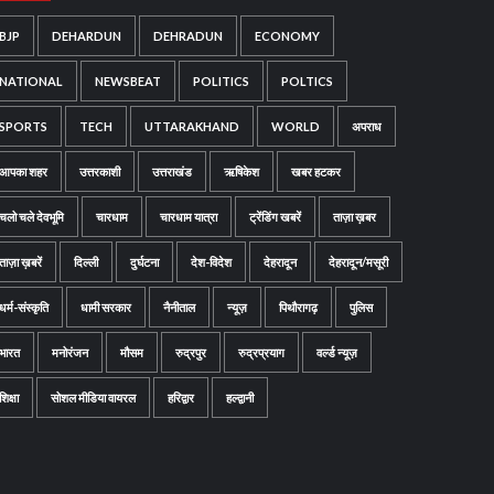
BJP
DEHARDUN
DEHRADUN
ECONOMY
NATIONAL
NEWSBEAT
POLITICS
POLTICS
SPORTS
TECH
UTTARAKHAND
WORLD
अपराध
आपका शहर
उत्तरकाशी
उत्तराखंड
ऋषिकेश
खबर हटकर
चलो चले देवभूमि
चारधाम
चारधाम यात्रा
ट्रेंडिंग खबरें
ताज़ा ख़बर
ताज़ा ख़बरें
दिल्ली
दुर्घटना
देश-विदेश
देहरादून
देहरादून/मसूरी
धर्म-संस्कृति
धामी सरकार
नैनीताल
न्यूज़
पिथौरागढ़
पुलिस
भारत
मनोरंजन
मौसम
रुद्रपुर
रुद्रप्रयाग
वर्ल्ड न्यूज़
शिक्षा
सोशल मीडिया वायरल
हरिद्वार
हल्द्वानी