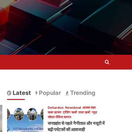
Latest
Popular
Trending
Dehardun
Newsbeat
आपका शहर
खबर हटकर
ट्रेंडिंग खबरें
ताज़ा ख़बरें
न्यूज़
सोशल मीडिया वायरल
सप्ताहांत से पहले नैनीताल और मसूरी में
बढ़ी पर्यटकों की आवाजाही