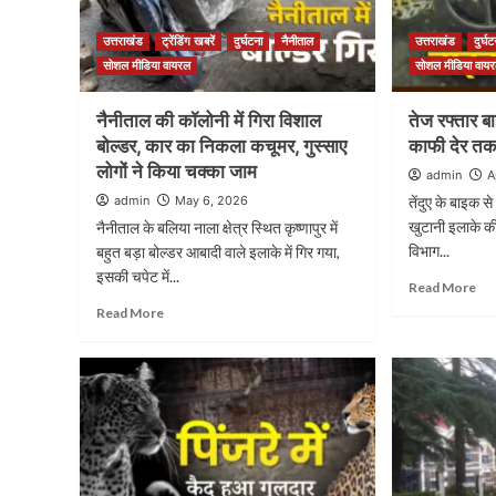
उत्तराखंड
ट्रेंडिंग खबरें
दुर्घटना
नैनीताल
उत्तराखंड
दुर्घट
सोशल मीडिया वायरल
सोशल मीडिया वाय
नैनीताल की कॉलोनी में गिरा विशाल
तेज रफ्तार ब
बोल्डर, कार का निकला कचूमर, गुस्साए
काफी देर तक 
लोगों ने किया चक्का जाम
admin
A
admin
May 6, 2026
तेंदुए के बाइक 
खुटानी इलाके की 
नैनीताल के बलिया नाला क्षेत्र स्थित कृष्णापुर में
विभाग...
बहुत बड़ा बोल्डर आबादी वाले इलाके में गिर गया,
इसकी चपेट में...
Read More
Read More