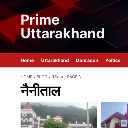
Skip
to
Prime
content
Uttarakhand
Home
Uttarakhand
Dehradun
Poltics
HOME
BLOG
नैनीताल
PAGE 3
नैनीताल