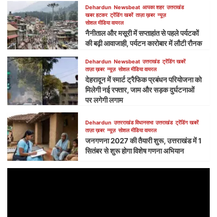
Dehardun
Newsbeat
आपका शहर
उत्तराखंड
खबर हटकर
ट्रेंडिंग खबरें
ताज़ा ख़बर
न्यूज़
सोशल मीडिया वायरल
नैनीताल और मसूरी में सप्ताहांत से पहले पर्यटकों
की बढ़ी आवाजाही, पर्यटन कारोबार में लौटी रौनक
Dehardun
Newsbeat
उत्तराखंड
ट्रेंडिंग खबरें
ताज़ा ख़बर
न्यूज़
सोशल मीडिया वायरल
देहरादून में स्मार्ट ट्रैफिक प्रबंधन परियोजना को
मिलेगी नई रफ्तार, जाम और सड़क दुर्घटनाओं
पर लगेगी लगाम
Dehardun
उत्तरराखंड विधानसभा
उत्तराखंड
ट्रेंडिंग खबरें
ताज़ा ख़बर
न्यूज़
सोशल मीडिया वायरल
जनगणना 2027 की तैयारी शुरू, उत्तराखंड में 1
सितंबर से शुरू होगा विशेष गणना अभियान