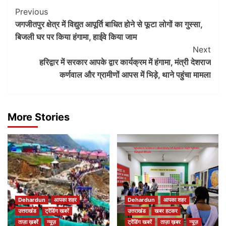
Post
Previous
जगजीतपुर क्षेत्र में विद्युत आपूर्ति बाधित होने से फूटा लोगों का गुस्सा,
Navigation
बिजली घर पर किया हंगामा, हाईवे किया जाम
Next
हरिद्वार में सरकार आपके द्वार कार्यक्रम में हंगामा, मंत्री देशराज
कर्णवाल और ग्रामीणों आपस में भिड़े, थाने पहुंचा मामला
More Stories
Dehardun
आपका शहर
Dehardun
आपका शहर
उत्तराखंड
ट्रेंडिंग खबरें
उत्तराखंड
खबर हटकर
ताज़ा ख़बरें
न्यूज़
ट्रेंडिंग खबरें
ताज़ा ख़बर
न्यूज़