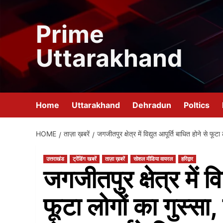
Skip
to
Prime
content
Uttarakhand
Home
Uttarakhand
Dehradun
Poltics
HOME
ताज़ा ख़बरें
जगजीतपुर क्षेत्र में विद्युत आपूर्ति बाधित होने से फ
उत्तराखंड
ट्रेंडिंग खबरें
ताज़ा ख़बरें
सोशल मीडिया वायरल
हरिद्वार
जगजीतपुर क्षेत्र में वि
फूटा लोगों का गुस्स