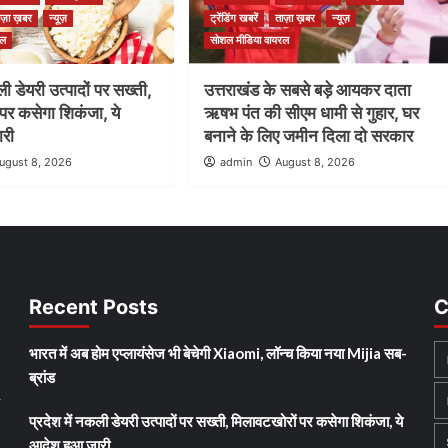
ाज़ा ख़बर
न्यूज़
ट्रेंडिंग खबरें
ताज़ा ख़बर
न्यूज़
रल
सोशल मीडिया वायरल
ली डेयरी उत्पादों पर सख्ती,
उत्तराखंड के सबसे बड़े आयकर दाता
पर कसेगा शिकंजा, ये
ऋषभ पंत की सीएम धामी से गुहार, घर
ारी
बनाने के लिए जमीन दिला दो सरकार
ugust 8, 2026
admin
August 8, 2026
Recent Posts
C
भारत में अब होम एप्लायंसेज भी बेचेगी Xiaomi, लॉन्च किया नया Mijia सब-
ब्रांड
y
प्रदेश में नकली डेयरी उत्पादों पर सख्ती, मिलावटखोरों पर कसेगा शिकंजा, ये
आदेश हुआ जारी