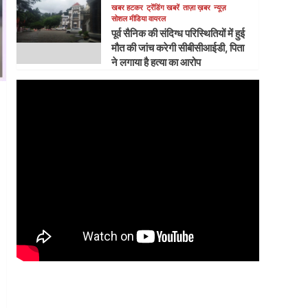
खबर हटकर
ट्रेंडिंग खबरें
ताज़ा ख़बर
न्यूज़
सोशल मीडिया वायरल
पूर्व सैनिक की संदिग्ध परिस्थितियों में हुई
मौत की जांच करेगी सीबीसीआईडी, पिता
ने लगाया है हत्या का आरोप